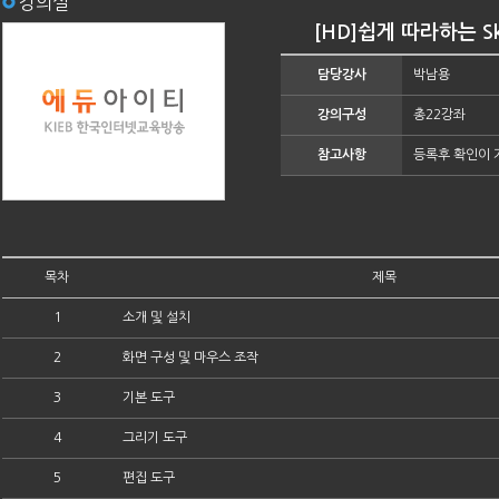
강의실
[HD]쉽게 따라하는 Sk
담당강사
박남용
강의구성
총22강좌
참고사항
등록후 확인이 
목차
제목
1
소개 및 설치
2
화면 구성 및 마우스 조작
3
기본 도구
4
그리기 도구
5
편집 도구