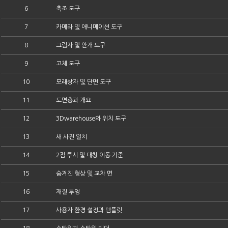
6
축조 도구
7
카메라 및 애니메이션 도구
8
그림자 및 안개 도구
9
고체 도구
10
모래상자 및 단면 도구
11
도면층과 개요
12
3Dwarehouse와 위치 도구
13
새 사진 일치
14
2점 투시 및 대칭 이동 기준
15
숨겨진 형상 및 교차 면
16
재질 투영
17
사용자 환경 설정과 템플릿