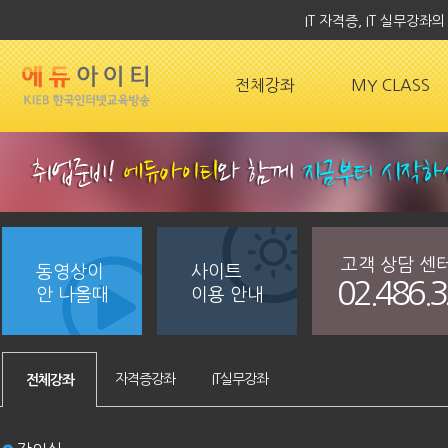
IT 자격증, IT 실무강
전체강좌
MY CLASS
고객 상담 센
동영상이
사이트
02.486.
안 나올때
이용 안내
자격증강좌
IT실무강좌
전체강좌