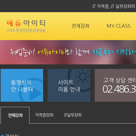
IT 자격증, IT 실무강
전체강좌
MY CLASS
고객 상담 센
동영상이
사이트
02.486.
안 나올때
이용 안내
자격증강좌
IT실무강좌
전체강좌