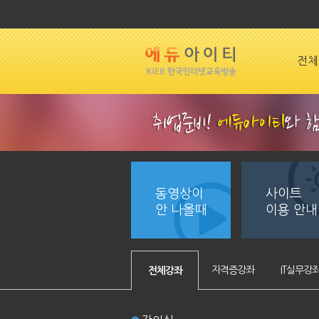
전체
동영상이
사이트
안 나올때
이용 안내
자격증강좌
IT실무강
전체강좌