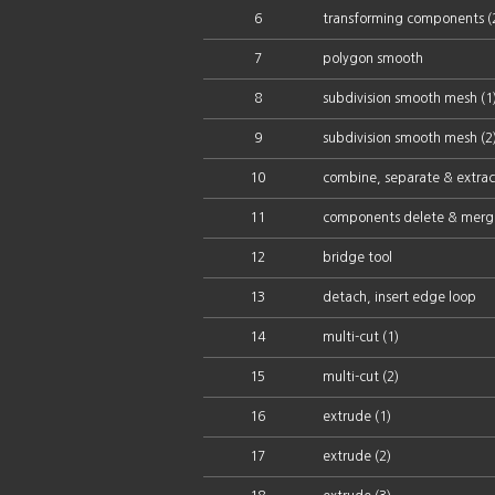
6
transforming components (
7
polygon smooth
8
subdivision smooth mesh (1
9
subdivision smooth mesh (2
10
combine, separate & extrac
11
components delete & merg
12
bridge tool
13
detach, insert edge loop
14
multi-cut (1)
15
multi-cut (2)
16
extrude (1)
17
extrude (2)