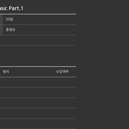
ic Part.1
30일
동영상
방식
수강여부