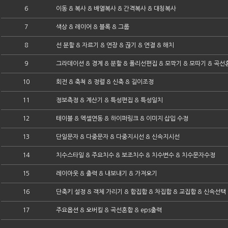
6
이동 & 복사 & 배열복사 & 간격복사 & 대칭복사
7
색상 & 레이어 & 블록 & 그룹
8
선 분할 & 자르기 & 연장 & 끊기 & 연결 & 해치
9
그라데이션 & 경계 & 분할 & 폴리선편집 & 모깍기 & 모따기 & 곡선
10
회전 & 축척 & 정렬 & 신축 & 길이조정
11
정보측정 & 계산기 & 특성편집 & 특성일치
12
테이블 & 엑셀연동 & 하이퍼링크 & 이미지 삽입 수정
13
단일문자 & 다중문자 & 다중지시선 & 신속지시선
14
치수스타일 & 주요치수 & 보조치수 & 치수변수 & 치수문자수정
15
레이아웃 & 출력 & 내보내기 & 가져오기
16
단축키 설정 & 객체 가리기 & 합집합 & 차집합 & 교집합 & 신속선택
17
주요옵션 & 오버킬 & 곡선혼합 & eps출력