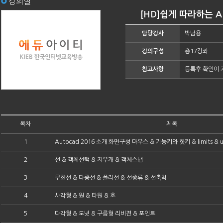
강의실
[HD]쉽게 따라하는 Au
담당강사
박남용
강의구성
총17강좌
참고사항
등록후 확인이 
목차
제목
1
Autocad 2016 소개 화면구성 마우스 & 기능키와 핫키 & limits & un
2
선 & 객체선택 & 지우개 & 객체스냅
3
무한선 & 다중선 & 폴리선 & 선종류 & 선축척
4
사각형 & 원 & 타원 & 호
5
다각형 & 도넛 & 구름형 리비젼 & 포인트