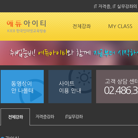
IT 자격증, IT 실무강
전체강좌
MY CLASS
고객 상담 센
동영상이
사이트
02.486.
안 나올때
이용 안내
자격증강좌
IT실무강좌
전체강좌