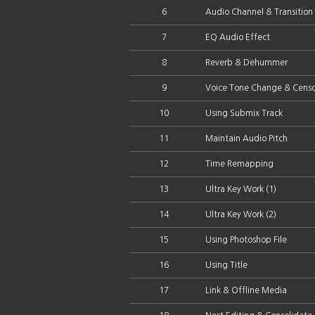
6
Audio Channel & Transition
7
EQ Audio Effect
8
Reverb & Dehummer
9
Voice Tone Change & Censo
10
Using Submix Track
11
Maintain Audio Pitch
12
Time Remapping
13
Ultra Key Work (1)
14
Ultra Key Work (2)
15
Using Photoshop File
16
Using Title
17
Link & Offline Media