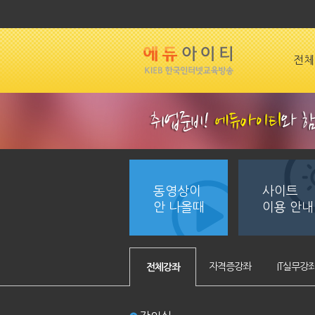
전체
동영상이
사이트
안 나올때
이용 안내
자격증강좌
IT실무강
전체강좌