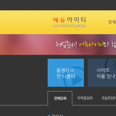
전체
동영상이
사이트
안 나올때
이용 안내
자격증강좌
IT실무강
전체강좌