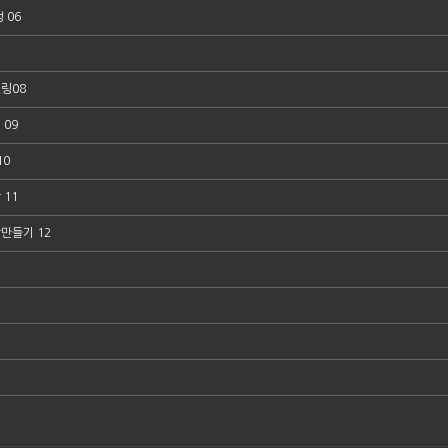
 06
링08
09
10
11
만들기 12