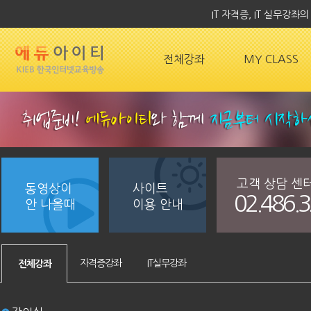
IT 자격증, IT 실무강
전체강좌
MY CLASS
고객 상담 센
동영상이
사이트
02.486.
안 나올때
이용 안내
자격증강좌
IT실무강좌
전체강좌