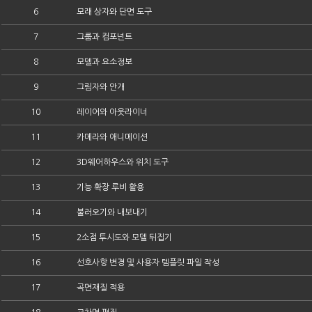
6
모래 상자와 단면 도구
7
그룹과 컴포넌트
8
모델과 요소정보
9
그림자와 안개
10
레이어와 아웃라이너
11
카메라와 애니메이션
12
3D웨어하우스와 위치 도구
13
기능 확장 루비 활용
14
불러오기와 내보내기
15
2소점 투시도와 모델 뒤집기
16
선호사항 변경 및 사용자 템플릿 파일 작성
17
곡면재질 적용