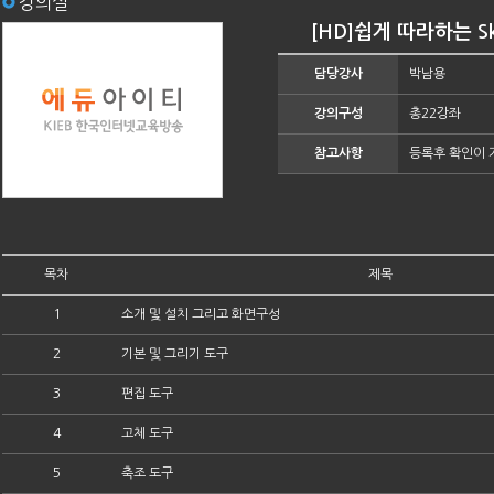
강의실
[HD]쉽게 따라하는 Ske
담당강사
박남용
강의구성
총22강좌
참고사항
등록후 확인이 
목차
제목
1
소개 및 설치 그리고 화면구성
2
기본 및 그리기 도구
3
편집 도구
4
고체 도구
5
축조 도구