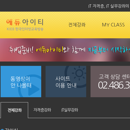
IT 자격증, IT 실무강
전체강좌
MY CLASS
고객 상담 센
동영상이
사이트
02.486.
안 나올때
이용 안내
자격증강좌
IT실무강좌
전체강좌