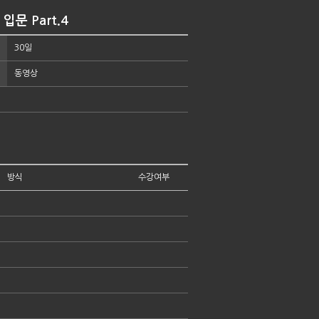
 입문 Part.4
30일
동영상
방식
수강여부