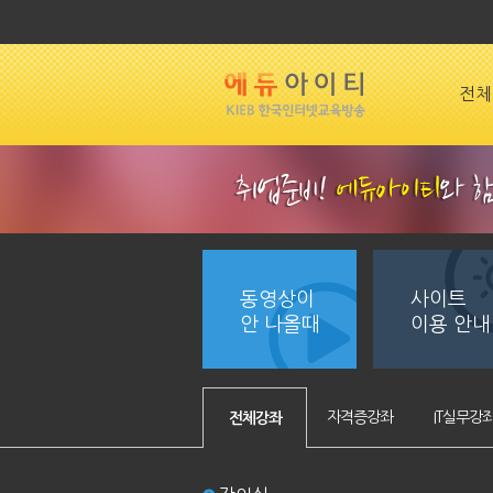
전체
동영상이
사이트
안 나올때
이용 안내
자격증강좌
IT실무강
전체강좌