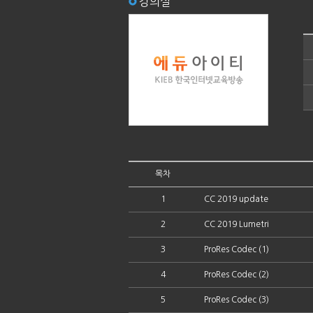
강의실
목차
1
CC 2019 update
2
CC 2019 Lumetri
3
ProRes Codec (1)
4
ProRes Codec (2)
5
ProRes Codec (3)