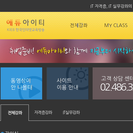
IT 자격증, IT 실무강
전체강좌
MY CLASS
고객 상담 센
동영상이
사이트
02.486.
안 나올때
이용 안내
자격증강좌
IT실무강좌
전체강좌