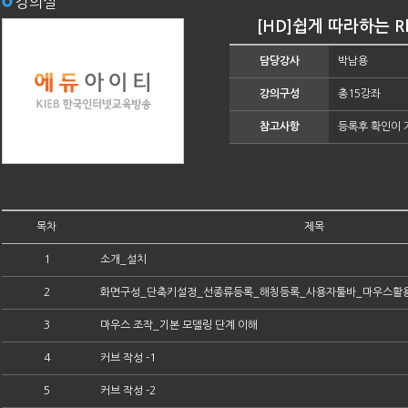
강의실
[HD]쉽게 따라하는 Rhin
담당강사
박남용
강의구성
총15강좌
참고사항
등록후 확인이 
목차
제목
1
소개_설치
2
화면구성_단축키설정_선종류등록_해칭등록_사용자툴바_마우스활
3
마우스 조작_기본 모델링 단계 이해
4
커브 작성 -1
5
커브 작성 -2