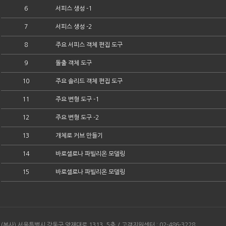
6
서피스 생성 -1
7
서피스 생성 -2
8
주요 서피스 객체 편집 도구
9
돌출 객체 도구
10
주요 솔리드 객체 편집 도구
11
주요 변형 도구 -1
12
주요 변형 도구 -2
13
개체로 커브 만들기
14
바로셀로나 파빌리온 모델링
15
바로셀로나 파빌리온 모델링
(본사) 서울특별시 강동구 양재대로 1313, 5층 / 고객지원센터 : 02-486-3228