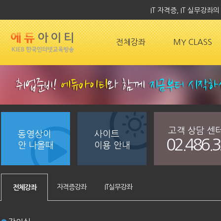
IT 자격증, IT 실무강
전체강좌
MY CLASS
고객 상담 센
동영상이
사이트
02.486.
안 나올때
이용 안내
자격증강좌
IT실무강좌
전체강좌