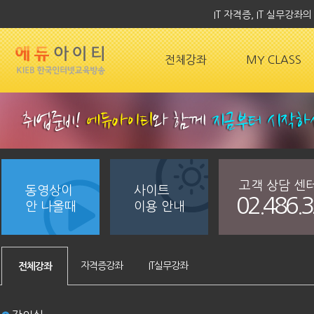
IT 자격증, IT 실무강
전체강좌
MY CLASS
고객 상담 센
동영상이
사이트
02.486.
안 나올때
이용 안내
자격증강좌
IT실무강좌
전체강좌