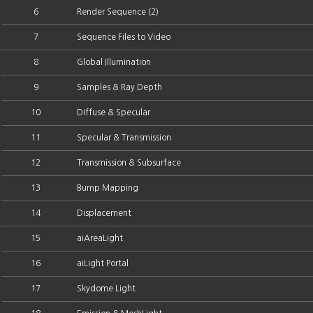
6
Render Sequence (2)
7
Sequence Files to Video
8
Global Illumination
9
Samples & Ray Depth
10
Diffuse & Specular
11
Specular & Transmission
12
Transmission & Subsurface
13
Bump Mapping
14
Displacement
15
aiAreaLight
16
aiLight Portal
17
Skydome Light