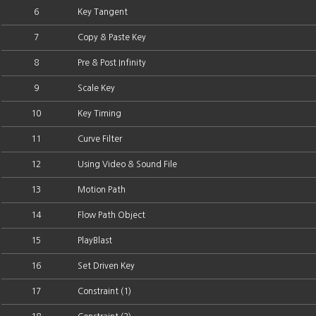
6
Key Tangent
7
Copy & Paste Key
8
Pre & Post Infinity
9
Scale Key
10
Key Timing
11
Curve Filter
12
Using Video & Sound File
13
Motion Path
14
Flow Path Object
15
PlayBlast
16
Set Driven Key
17
Constraint (1)