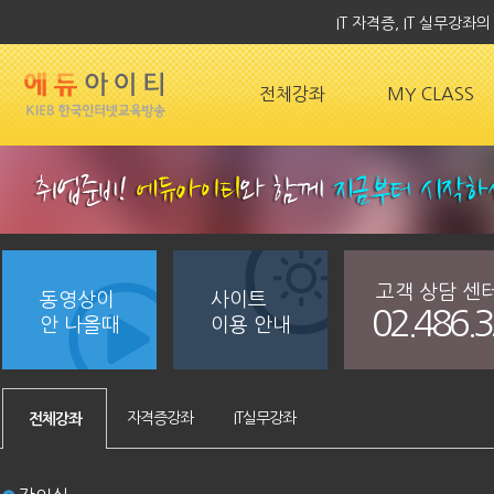
IT 자격증, IT 실무강
전체강좌
MY CLASS
고객 상담 센
동영상이
사이트
02.486.
안 나올때
이용 안내
자격증강좌
IT실무강좌
전체강좌