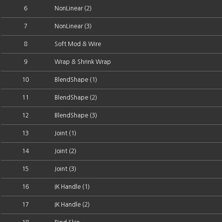
6
NonLinear (2)
7
NonLinear (3)
8
Soft Mod & Wire
9
Wrap & Shrink Wrap
10
BlendShape (1)
11
BlendShape (2)
12
BlendShape (3)
13
Joint (1)
14
Joint (2)
15
Joint (3)
16
IK Handle (1)
17
IK Handle (2)