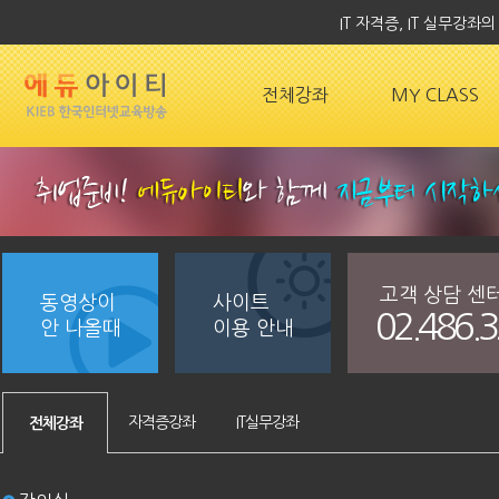
IT 자격증, IT 실무강
전체강좌
MY CLASS
고객 상담 센
동영상이
사이트
02.486.
안 나올때
이용 안내
자격증강좌
IT실무강좌
전체강좌