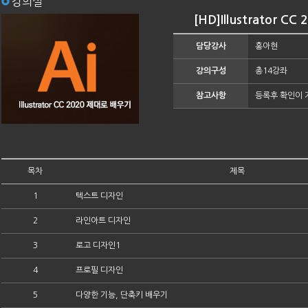
강의실
[HD]Illustrator 
담당강사
홍아현
강의구성
총14강좌
참고사항
등록후 확인이 
목차
제목
1
텍스트 디자인
2
라인아트 디자인
3
로고 디자인1
4
프로필 디자인
5
다양한 기능, 단축키 배우기