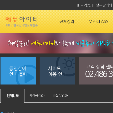
IT 자격증, IT 실무강
전체강좌
MY CLASS
고객 상담 센
동영상이
사이트
02.486.
안 나올때
이용 안내
자격증강좌
IT실무강좌
전체강좌