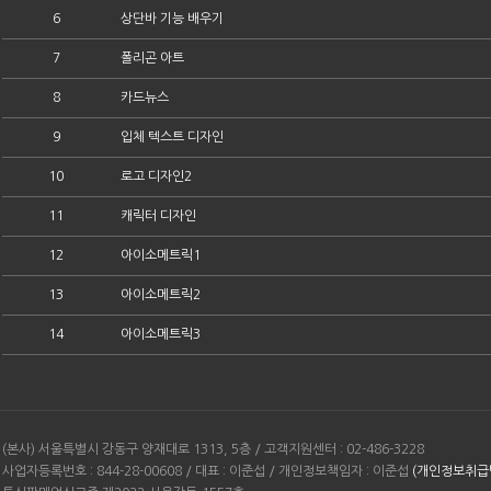
6
상단바 기능 배우기
7
폴리곤 아트
8
카드뉴스
9
입체 텍스트 디자인
10
로고 디자인2
11
캐릭터 디자인
12
아이소메트릭1
13
아이소메트릭2
14
아이소메트릭3
(본사) 서울특별시 강동구 양재대로 1313, 5층 / 고객지원센터 : 02-486-3228
사업자등록번호 : 844-28-00608 / 대표 : 이준섭 / 개인정보책임자 : 이준섭
(개인정보취급