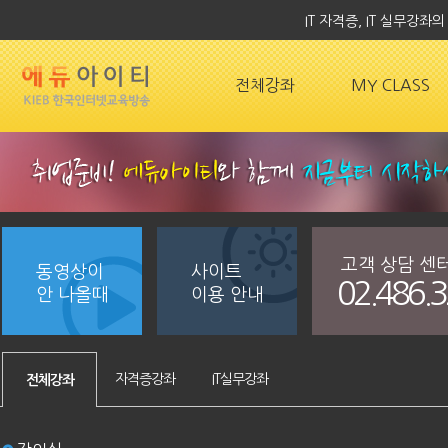
IT 자격증, IT 실무강
전체강좌
MY CLASS
고객 상담 센
동영상이
사이트
02.486.
안 나올때
이용 안내
자격증강좌
IT실무강좌
전체강좌