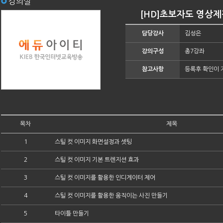
강의실
[HD]초보자도 영상제작
담당강사
김성은
강의구성
총7강좌
참고사항
등록후 확인이 
목차
제목
1
스틸 컷 이미지 화면설정과 셋팅
2
스틸 컷 이미지 기본 트렌지션 효과
3
스틸 컷 이미지를 활용한 인디게이터 제어
4
스틸 컷 이미지를 활용한 움직이는 사진 만들기
5
타이틀 만들기