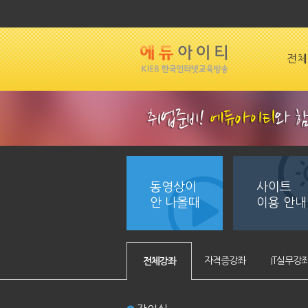
전체
동영상이
사이트
안 나올때
이용 안내
자격증강좌
IT실무강
전체강좌