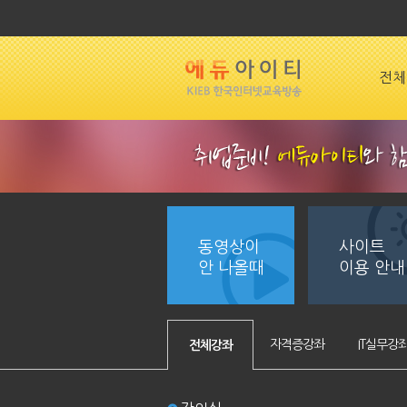
전체
동영상이
사이트
안 나올때
이용 안내
자격증강좌
IT실무강
전체강좌