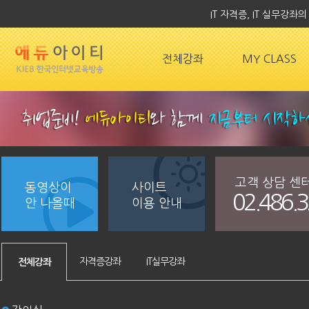
IT 자격증, IT 실무강
전체강좌
MY CLASS
고객 상담 센
동영상이
사이트
02.486.
안 나올때
이용 안내
자격증강좌
IT실무강좌
전체강좌