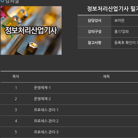
강의실
정보처리산업기사 필기
담당강사
오미란
강의구성
총17강좌
참고사항
등록후 확인이 
목차
제목
1
운영체제-1
2
운영체제-2
3
프로세스 관리-1
4
프로세스 관리-2
5
프로세스 관리-3