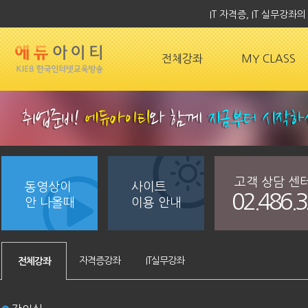
IT 자격증, IT 실무강
전체강좌
MY CLASS
고객 상담 센
동영상이
사이트
02.486.
안 나올때
이용 안내
자격증강좌
IT실무강좌
전체강좌