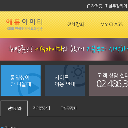
IT 자격증, IT 실무강
전체강좌
MY CLASS
고객 상담 센
동영상이
사이트
02.486.
안 나올때
이용 안내
자격증강좌
IT실무강좌
전체강좌