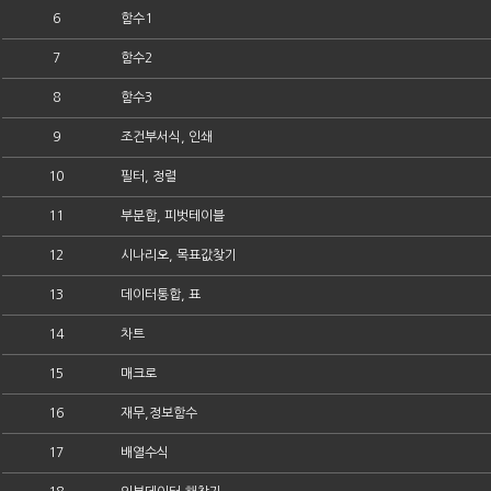
6
함수1
7
함수2
8
함수3
9
조건부서식, 인쇄
10
필터, 정렬
11
부분합, 피벗테이블
12
시나리오, 목표값찾기
13
데이터통합, 표
14
차트
15
매크로
16
재무,정보함수
17
배열수식