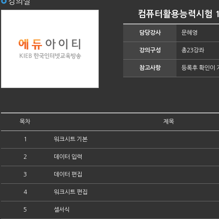
강의실
컴퓨터활용능력시험 1
담당강사
문혜영
강의구성
총23강좌
참고사항
등록후 확인이 
목차
제목
1
워크시트 기본
2
데이터 입력
3
데이터 편집
4
워크시트 편집
5
셀서식