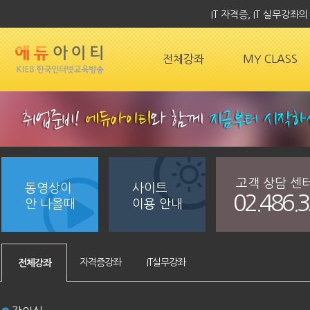
IT 자격증, IT 실무강
전체강좌
MY CLASS
고객 상담 센
동영상이
사이트
02.486.
안 나올때
이용 안내
자격증강좌
IT실무강좌
전체강좌