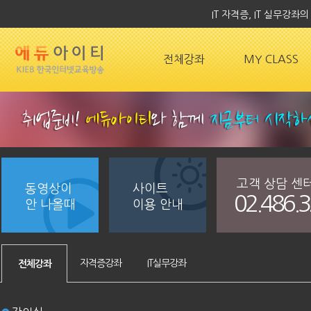
IT 자격증, IT 실무강
전체강좌
MY CLASS
고객 상담 센
동영상이
사이트
02.486.
안 나올때
이용 안내
자격증강좌
IT실무강좌
전체강좌