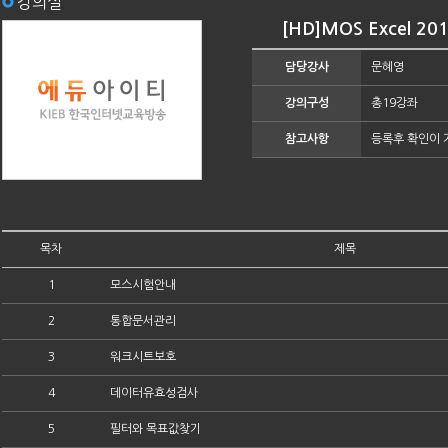
강의실
[HD]MOS Excel 20
담당강사
문혜영
강의구성
총19강좌
참고사항
등록후 확인이 
목차
제목
1
모스시험안내
2
통합문서관리
3
워크시트보호
4
데이터유효성검사
5
필터와 목표값찾기