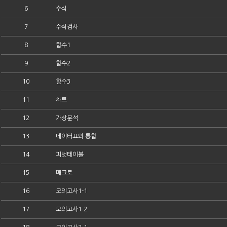
6
수식
7
수식검사
8
함수1
9
함수2
10
함수3
11
차트
12
가상분석
13
데이터표와 통합
14
피벗테이블
15
매크로
16
모의고사1-1
17
모의고사1-2