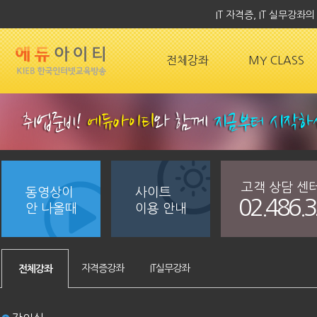
IT 자격증, IT 실무강
전체강좌
MY CLASS
고객 상담 센
동영상이
사이트
02.486.
안 나올때
이용 안내
자격증강좌
IT실무강좌
전체강좌