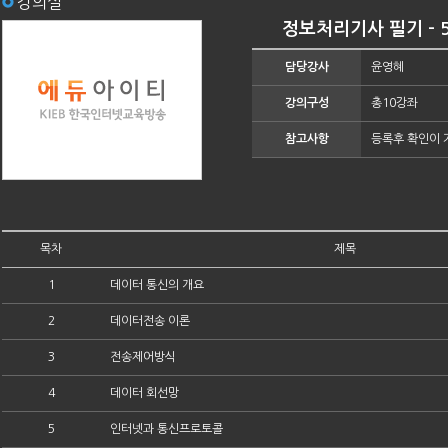
강의실
정보처리기사 필기 - 5
담당강사
윤영혜
강의구성
총10강좌
참고사항
등록후 확인이 
목차
제목
1
데이터 통신의 개요
2
데이터전송 이론
3
전송제어방식
4
데이터 회선망
5
인터넷과 통신프로토콜