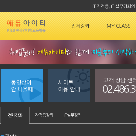
IT 자격증, IT 실무강
전체강좌
MY CLASS
고객 상담 센
동영상이
사이트
02.486.
안 나올때
이용 안내
자격증강좌
IT실무강좌
전체강좌