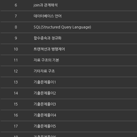
6
join과 관계해석
7
데이터베이스 언어
8
SQL(Structured Query Language)
9
함수종속과 정규화
10
트랜잭션과 병행제어
11
자료 구조의 기본
12
기타자료 구조
13
기출문제풀이1
14
기출문제풀이2
15
기출문제풀이3
16
기출문제풀이4
17
기출문제풀이5