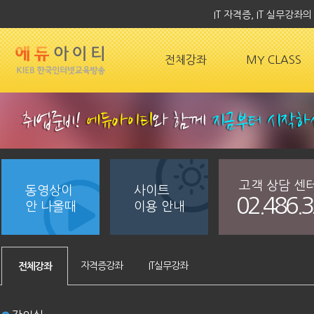
IT 자격증, IT 실무강
전체강좌
MY CLASS
고객 상담 센
동영상이
사이트
02.486.
안 나올때
이용 안내
자격증강좌
IT실무강좌
전체강좌