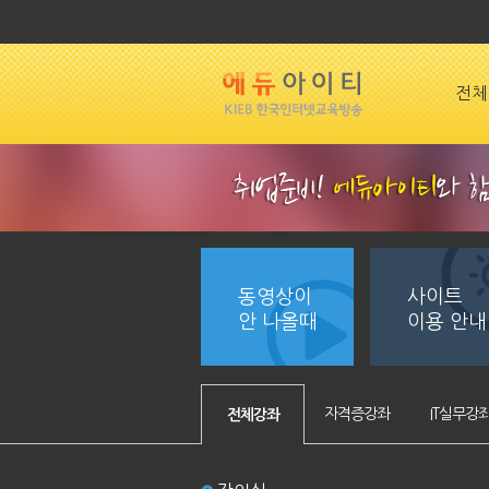
전체
동영상이
사이트
안 나올때
이용 안내
자격증강좌
IT실무강
전체강좌