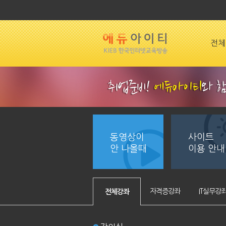
전체
동영상이
사이트
안 나올때
이용 안내
자격증강좌
IT실무강
전체강좌