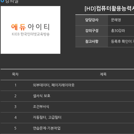
강의실
[HD]컴퓨터활용능력시
담당강사
문혜영
강의구성
총30강좌
참고사항
등록후 확인이 
목차
제목
1
외부데이터, 페이지레이아웃
2
셀서식 보호
3
조건부서식
4
자동필터, 고급필터
5
연습문제-기본작업