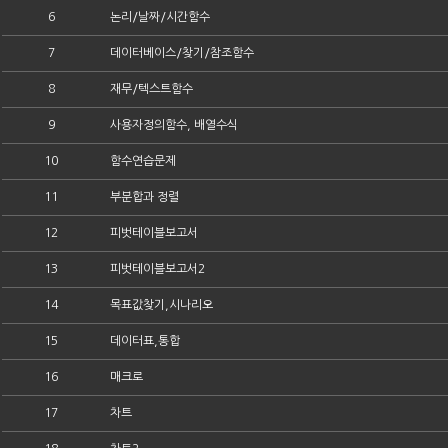
6
논리/날짜/시간함수
7
데이터베이스/찾기/참조함수
8
재무/텍스트함수
9
사용자정의함수, 배열수식
10
함수연습문제
11
부분합과 정렬
12
피벗테이블보고서
13
피벗테이블보고서2
14
목표값찾기,시나리오
15
데이터표,통합
16
매크로
17
차트