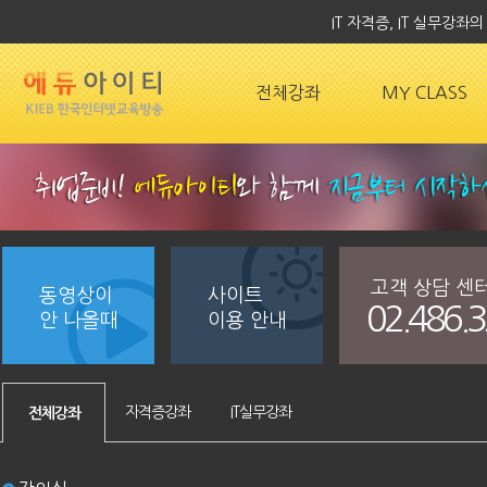
IT 자격증, IT 실무강
전체강좌
MY CLASS
고객 상담 센
동영상이
사이트
02.486.
안 나올때
이용 안내
자격증강좌
IT실무강좌
전체강좌