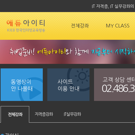
IT 자격증, IT 실무강
전체강좌
MY CLASS
고객 상담 센
동영상이
사이트
02.486.
안 나올때
이용 안내
자격증강좌
IT실무강좌
전체강좌