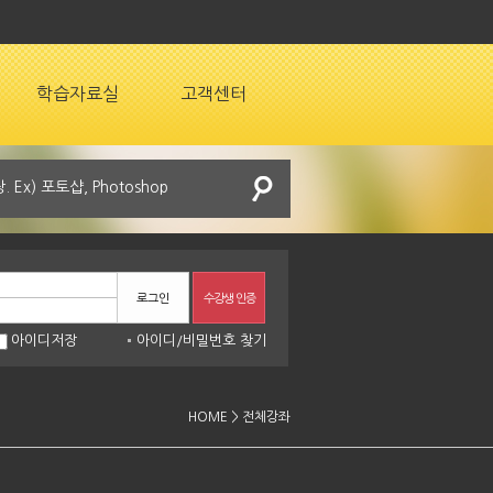
학습자료실
고객센터
로그인
수강생 인증
아이디저장
아이디
/
비밀번호 찾기
HOME > 전체강좌