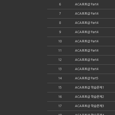
6
ACA포토샵 Part4
7
ACA포토샵 Part4
8
ACA포토샵 Part4
9
ACA포토샵 Part4
10
ACA포토샵 Part4
11
ACA포토샵 Part4
12
ACA포토샵 Part4
13
ACA포토샵 Part4
14
ACA포토샵 Part5
15
ACA포토샵 학습문제1
16
ACA포토샵 학습문제2
17
ACA포토샵 학습문제3