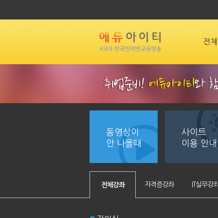
전체
동영상이
사이트
안 나올때
이용 안내
자격증강좌
IT실무강
전체강좌