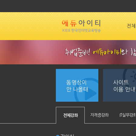
전체
동영상이
사이트
안 나올때
이용 안내
자격증강좌
IT실무강
전체강좌