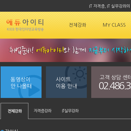
IT 자격증, IT 실무강
전체강좌
MY CLASS
고객 상담 센
동영상이
사이트
02.486.
안 나올때
이용 안내
자격증강좌
IT실무강좌
전체강좌