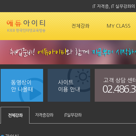
IT 자격증, IT 실무강
전체강좌
MY CLASS
고객 상담 센
동영상이
사이트
02.486.
안 나올때
이용 안내
자격증강좌
IT실무강좌
전체강좌