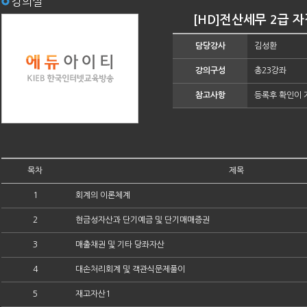
강의실
[HD]전산세무 2급 자격증
담당강사
김성환
강의구성
총23강좌
참고사항
등록후 확인이 
목차
제목
1
회계의 이론체계
2
현금성자산과 단기예금 및 단기매매증권
3
매출채권 및 기타 당좌자산
4
대손처리회계 및 객관식문제풀이
5
재고자산1