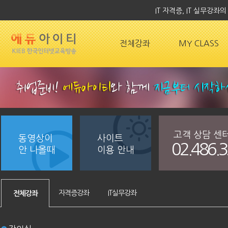
IT 자격증, IT 실무강
전체강좌
MY CLASS
고객 상담 센
동영상이
사이트
02.486.
안 나올때
이용 안내
자격증강좌
IT실무강좌
전체강좌