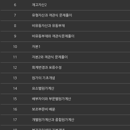
6
재고자산2
7
유형자산과 객관식 문제풀이
8
비유동자산과 유동부채
9
비유동부채와 객관식문제풀이
10
자본1
11
자본2와 객관식 문제풀이
12
회계변경과 오류수정
13
원가의 기초개념
14
요소별원가계산
15
배부차이와 부문별원가계산
16
보조부문비 배분
17
개별원가계산과 종합원가계산