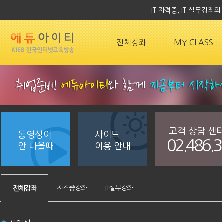
IT 자격증, IT 실무강
전체강좌
MY CLASS
고객 상담 센
동영상이
사이트
02.486.
안 나올때
이용 안내
자격증강좌
IT실무강좌
전체강좌