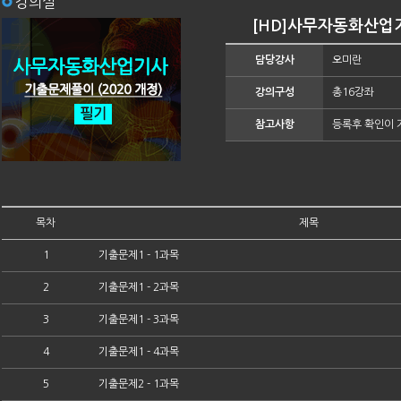
강의실
[HD]사무자동화산업기
담당강사
오미란
강의구성
총16강좌
참고사항
등록후 확인이 
목차
제목
1
기출문제1 - 1과목
2
기출문제1 - 2과목
3
기출문제1 - 3과목
4
기출문제1 - 4과목
5
기출문제2 - 1과목