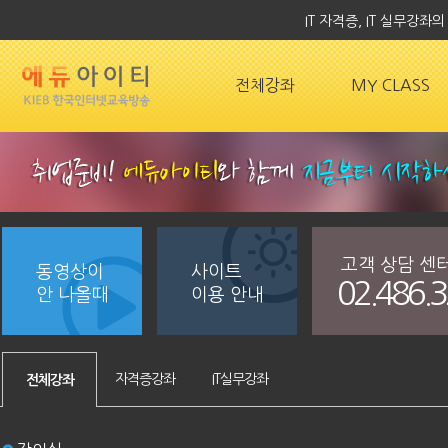
IT 자격증, IT 실무강
전체강좌
MY CLASS
고객 상담 센
동영상이
사이트
02.486.
안 나올때
이용 안내
자격증강좌
IT실무강좌
전체강좌