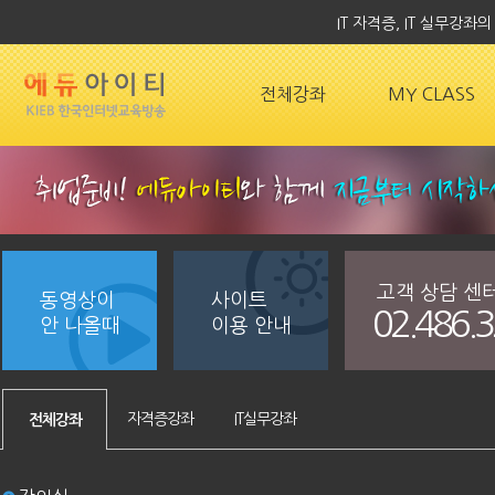
IT 자격증, IT 실무강
전체강좌
MY CLASS
고객 상담 센
동영상이
사이트
02.486.
안 나올때
이용 안내
자격증강좌
IT실무강좌
전체강좌