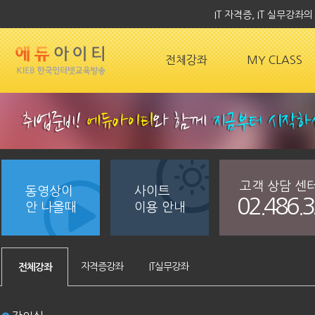
IT 자격증, IT 실무강
전체강좌
MY CLASS
고객 상담 센
동영상이
사이트
02.486.
안 나올때
이용 안내
자격증강좌
IT실무강좌
전체강좌