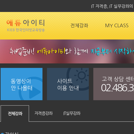
IT 자격증, IT 실무강
전체강좌
MY CLASS
고객 상담 센
동영상이
사이트
02.486.
안 나올때
이용 안내
자격증강좌
IT실무강좌
전체강좌