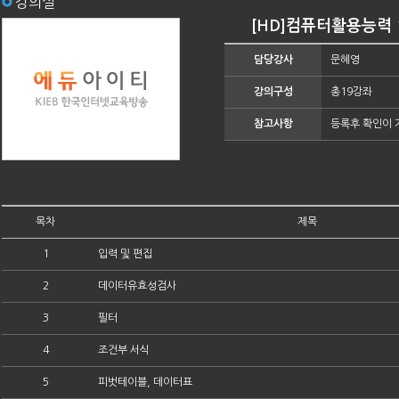
강의실
[HD]컴퓨터활용능력 1
담당강사
문혜영
강의구성
총19강좌
참고사항
등록후 확인이 
목차
제목
1
입력 및 편집
2
데이터유효성검사
3
필터
4
조건부 서식
5
피벗테이블, 데이터표