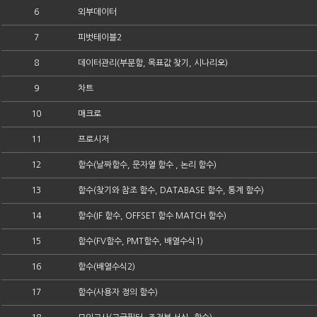
6
외부데이터
7
피벗테이블2
8
데이터관리(부분함, 목표값 찾기, 시나리오)
9
차트
10
매크로
11
프로시저
12
함수(날짜함수, 문자열 함수 , 논리 함수)
13
함수(찾기와 참조 함수, DATABASE 함수, 통계 함수)
14
함수(IF 함수, OFFSET 함수 MATCH 함수)
15
함수(FV함수, PMT함수, 배열수식1)
16
함수(배열수식2)
17
함수(사용자 정의 함수)