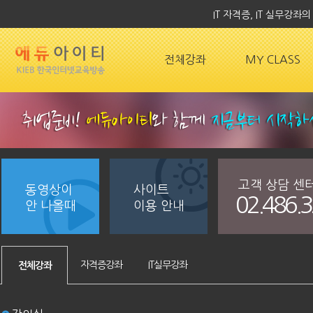
IT 자격증, IT 실무강
전체강좌
MY CLASS
고객 상담 센
동영상이
사이트
02.486.
안 나올때
이용 안내
자격증강좌
IT실무강좌
전체강좌