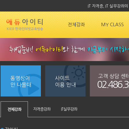
IT 자격증, IT 실무강
전체강좌
MY CLASS
고객 상담 센
동영상이
사이트
02.486.
안 나올때
이용 안내
자격증강좌
IT실무강좌
전체강좌