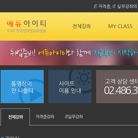
IT 자격증, IT 실무강
전체강좌
MY CLASS
고객 상담 센
동영상이
사이트
02.486.
안 나올때
이용 안내
자격증강좌
IT실무강좌
전체강좌