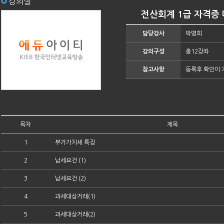
강의실
전산회계 1급 자격증 
담당강사
박명희
강의구성
총12강좌
참고사항
등록후 확인이 
목차
제목
1
부가가치세 특징
2
납세요건 (1)
3
납세요건 (2)
4
과세대상거래(1)
5
과세대상거래(2)