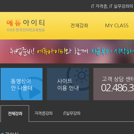
IT 자격증, IT 실무강
전체강좌
MY CLASS
고객 상담 센
동영상이
사이트
02.486.
안 나올때
이용 안내
자격증강좌
IT실무강좌
전체강좌