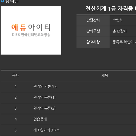
강의실
전산회계 1급 자격증 
담당강사
박명희
강의구성
총13강좌
참고사항
등록후 확인이 
목차
제목
1
원가의 기본개념
2
원가의 분류(1)
3
원가의 분류(2)
4
연습문제
5
제조원가의 3요소