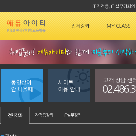
IT 자격증, IT 실무강
전체강좌
MY CLASS
고객 상담 센
동영상이
사이트
02.486.
안 나올때
이용 안내
자격증강좌
IT실무강좌
전체강좌