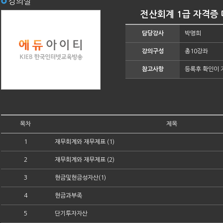
강의실
전산회계 1급 자격증 따
담당강사
박명희
강의구성
총10강좌
참고사항
등록후 확인이 
목차
제목
1
재무회계와 재무제표 (1)
2
재무회계와 재무제표 (2)
3
현금및현금성자산(1)
4
현금과부족
5
단기투자자산