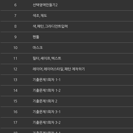
6
선택영역만들기2
7
색조,채도
8
색,패턴,그라디언트입력
9
펜툴
10
마스크
11
필터,셰이프,텍스트
12
레이어,레이어스타일,패턴 제작하기
13
기출문제1회차 1-1
14
기출문제1회차 1-2
15
기출문제1회차 2
16
기출문제1회차 3-1
17
기출문제1회차 3-2