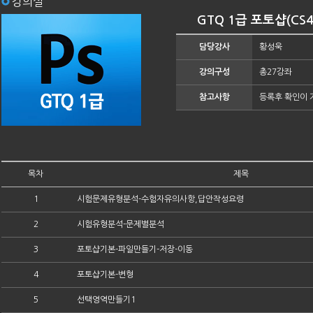
강의실
GTQ 1급 포토샵(CS
담당강사
황성욱
강의구성
총27강좌
참고사항
등록후 확인이 
목차
제목
1
시험문제유형분석-수험자유의사항,답안작성요령
2
시험유형분석-문제별분석
3
포토샵기본-파일만들기-저장-이동
4
포토샵기본-변형
5
선택영역만들기1