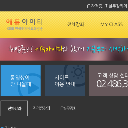
IT 자격증, IT 실무강
전체강좌
MY CLASS
고객 상담 센
동영상이
사이트
02.486.
안 나올때
이용 안내
자격증강좌
IT실무강좌
전체강좌