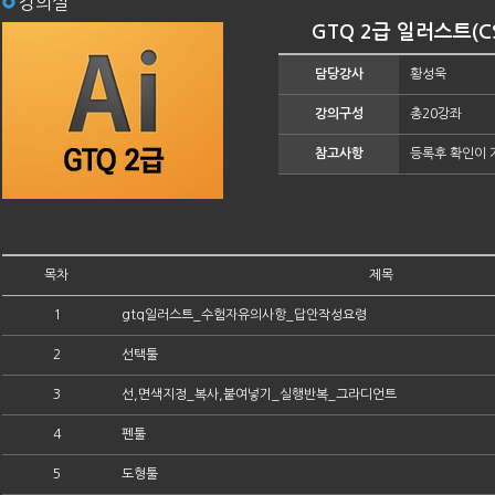
강의실
GTQ 2급 일러스트(C
담당강사
황성욱
강의구성
총20강좌
참고사항
등록후 확인이 
목차
제목
1
gtq일러스트_수험자유의사항_답안작성요령
2
선택툴
3
선,면색지정_복사,붙여넣기_실행반복_그라디언트
4
펜툴
5
도형툴