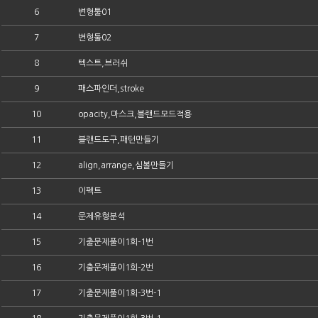
6
변형툴01
7
변형툴02
8
텍스트,브러쉬
9
패스파인더,stroke
10
opacity,마스크,블랜드모드적용
11
블랜드도구,패턴만들기
12
align,arrange,심볼만들기
13
이펙트
14
문제유형분석
15
기출문제풀이1회-1번
16
기출문제풀이1회-2번
17
기출문제풀이1회-3번-1