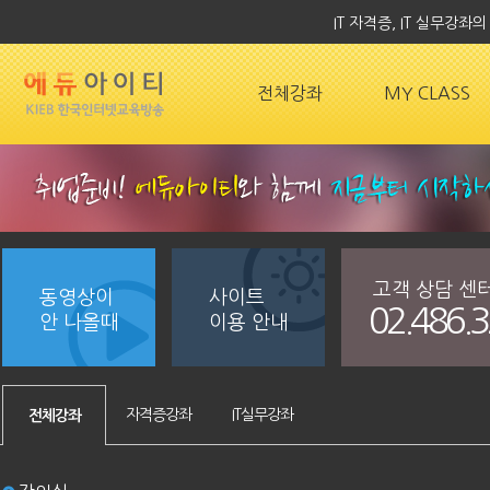
IT 자격증, IT 실무강
전체강좌
MY CLASS
고객 상담 센
동영상이
사이트
02.486.
안 나올때
이용 안내
자격증강좌
IT실무강좌
전체강좌