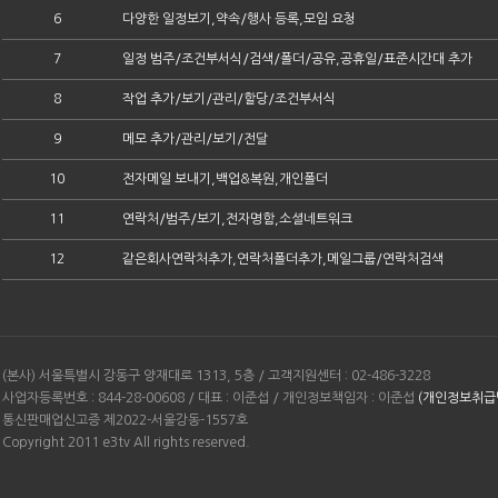
6
다양한 일정보기,약속/행사 등록,모임 요청
7
일정 범주/조건부서식/검색/폴더/공유,공휴일/표준시간대 추가
8
작업 추가/보기/관리/할당/조건부서식
9
메모 추가/관리/보기/전달
10
전자메일 보내기,백업&복원,개인폴더
11
연락처/범주/보기,전자명함,소셜네트워크
12
같은회사연락처추가,연락처폴더추가,메일그룹/연락처검색
(본사) 서울특별시 강동구 양재대로 1313, 5층 / 고객지원센터 : 02-486-3228
사업자등록번호 : 844-28-00608 / 대표 : 이준섭 / 개인정보책임자 : 이준섭
(개인정보취급
통신판매업신고증 제2022-서울강동-1557호
Copyright 2011 e3tv All rights reserved.