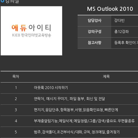
강의실
MS Outlook 2010
담당강사
강다빈
강의구성
총12강좌
참고사항
등록후 확인이 
목차
제목
1
아웃룩 2010 시작하기
2
연락처, 메시지 꾸미기, 파일 첨부, 회신 및 전달
3
편지지,응답단추,항목첨부,서명,읽음확인요청,빠른단계
4
부재중알림기능,메일삭제,메일정렬/그룹/검색/중요도.우편물종류
5
범주,검색폴더,조건부서식/대화,규칙,정크메일,즐겨찾기