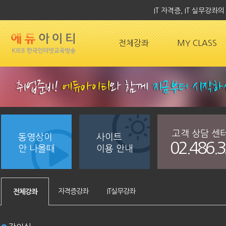
IT 자격증, IT 실무강
전체강좌
MY CLASS
고객 상담 센
동영상이
사이트
02.486.
안 나올때
이용 안내
자격증강좌
IT실무강좌
전체강좌