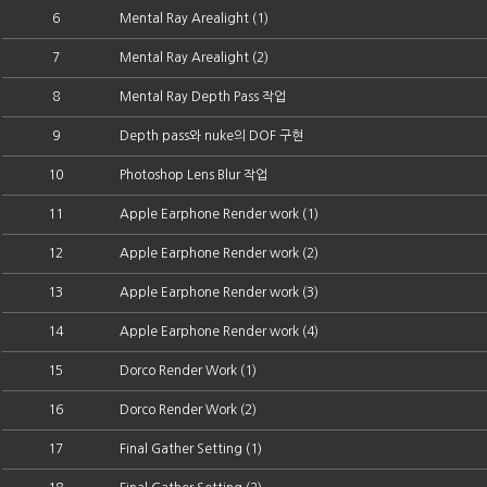
6
Mental Ray Arealight (1)
7
Mental Ray Arealight (2)
8
Mental Ray Depth Pass 작업
9
Depth pass와 nuke의 DOF 구현
10
Photoshop Lens Blur 작업
11
Apple Earphone Render work (1)
12
Apple Earphone Render work (2)
13
Apple Earphone Render work (3)
14
Apple Earphone Render work (4)
15
Dorco Render Work (1)
16
Dorco Render Work (2)
17
Final Gather Setting (1)