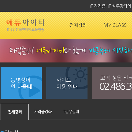
IT 자격증, IT 실무강
전체강좌
MY CLASS
고객 상담 센
동영상이
사이트
02.486.
안 나올때
이용 안내
자격증강좌
IT실무강좌
전체강좌