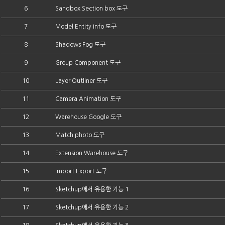
6
Sandbox Section box 도구
7
Model Entity info 도구
8
Shadows Fog 도구
9
Group Component 도구
10
Layer Outliner 도구
11
Camera Animation 도구
12
Warehouse Google 도구
13
Match photo 도구
14
Extension Warehouse 도구
15
Import Export 도구
16
Sketchup에서 유용한 기능 1
17
Sketchup에서 유용한 기능 2