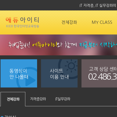
IT 자격증, IT 실무강
전체강좌
MY CLASS
고객 상담 센
동영상이
사이트
02.486.
안 나올때
이용 안내
자격증강좌
IT실무강좌
전체강좌